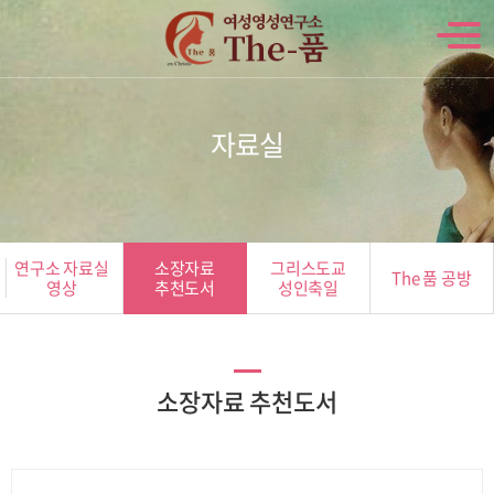
자료실
연구소 자료실
소장자료
그리스도교
The 품 공방
영상
추천도서
성인축일
소장자료 추천도서