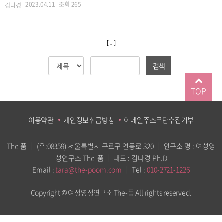
| 2023.04.11 | 조회 265
김나경
[ 1 ]
검색
TOP
이용약관
개인정보취급방침
이메일주소무단수집거부
The 품
｜
(우:08359) 서울특별시 구로구 연동로 320
｜
연구소 명 : 여성영
성연구소 The-품
｜
대표 : 김나경 Ph.D
Email :
tara@the-poom.com
｜
Tel :
010-2721-1226
Copyright © 여성영성연구소 The-품 All rights reserved.